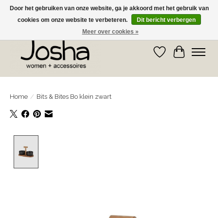
Door het gebruiken van onze website, ga je akkoord met het gebruik van
cookies om onze website te verbeteren.
Dit bericht verbergen
GRATIS OPHALEN IN DE WINKEL EN GRATIS VERZENDING VANAF € 75,00
Meer over cookies »
Verlanglijst
Winkelwa
Home
/
Bits & Bites Bo klein zwart
Product image slideshow Items