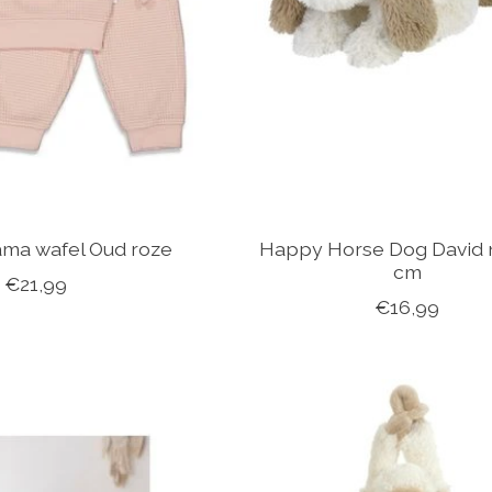
ama wafel Oud roze
Happy Horse Dog David n
cm
€21,99
€16,99