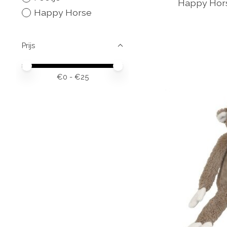
Happy Horse
Happy Horse
Prijs
Minimale prijswaarde
Price maximum value
€
0
- €
25