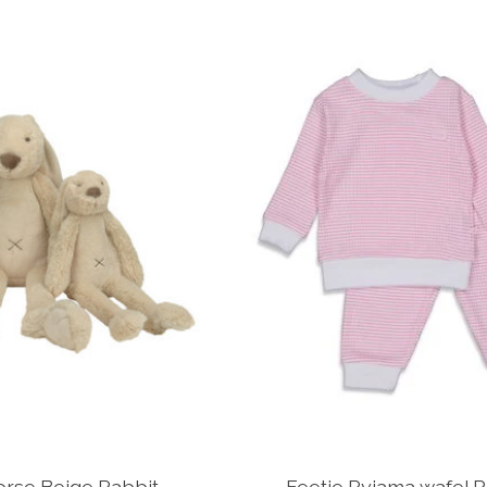
rse Beige Rabbit
Feetje Pyjama wafel 