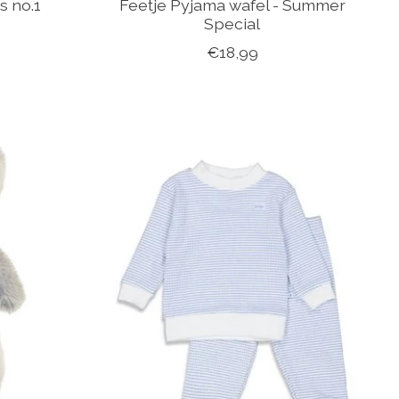
s no.1
Feetje Pyjama wafel - Summer
Special
€18,99