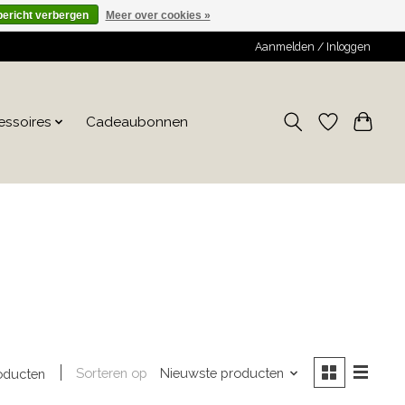
bericht verbergen
Meer over cookies »
Aanmelden / Inloggen
essoires
Cadeaubonnen
Sorteren op
Nieuwste producten
oducten