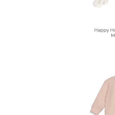
Happy Ho
M