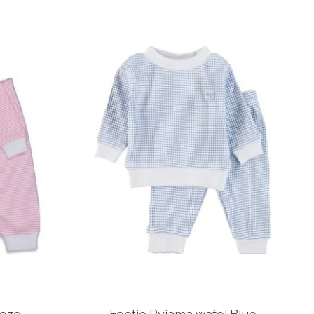
Roze
Feetje Pyjama wafel Blue