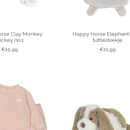
rse Clay Monkey
Happy Horse Elephant
ickey no.1
tuttledoekje
€15,99
€11,99