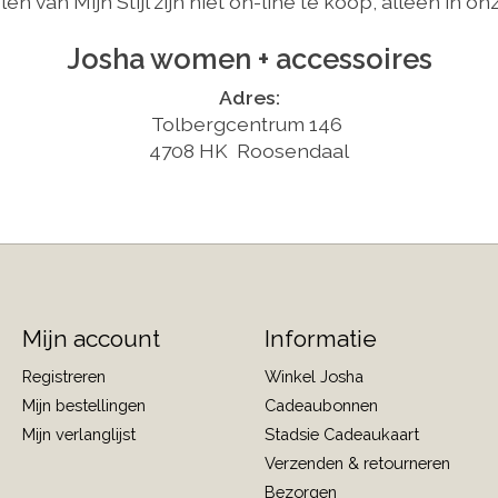
len van Mijn Stijl zijn niet on-line te koop, alleen in on
Josha women + accessoires
Adres:
Tolbergcentrum 146
4708 HK Roosendaal
Mijn account
Informatie
Registreren
Winkel Josha
Mijn bestellingen
Cadeaubonnen
Mijn verlanglijst
Stadsie Cadeaukaart
Verzenden & retourneren
Bezorgen