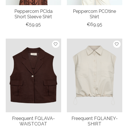
Peppercorn PCIda
Peppercorn PCOtine
Short Sleeve Shirt
Shirt
€59,95
€69,95
Freequent FQLAVA-
Freequent FQLANEY-
WAISTCOAT
SHIRT