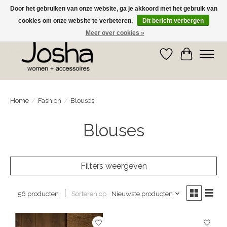
Door het gebruiken van onze website, ga je akkoord met het gebruik van
cookies om onze website te verbeteren.
Dit bericht verbergen
GRATIS OPHALEN IN DE WINKEL EN GRATIS VERZENDING VANAF € 75,00
Meer over cookies »
Verlanglijst
Winkelwa
Home
/
Fashion
/
Blouses
Blouses
Filters weergeven
Sorteren op
Nieuwste producten
56 producten