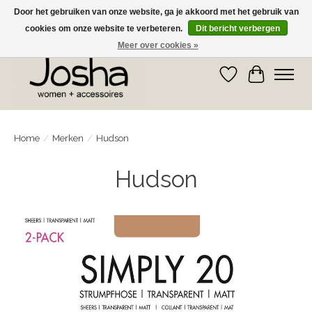
Door het gebruiken van onze website, ga je akkoord met het gebruik van
cookies om onze website te verbeteren.
Dit bericht verbergen
GRATIS OPHALEN IN DE WINKEL EN GRATIS VERZENDING VANAF € 75,00
Meer over cookies »
Verlanglijst
Winkelwa
Home
/
Merken
/
Hudson
Hudson