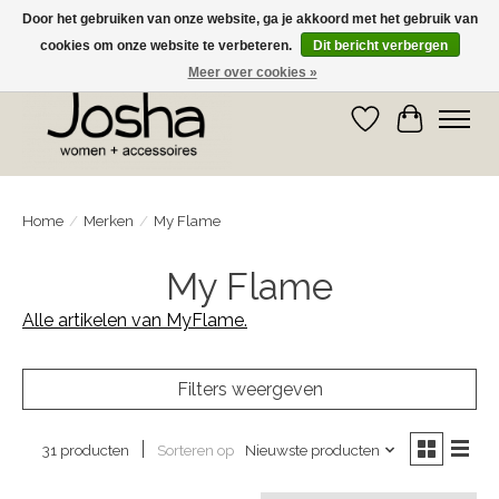
Door het gebruiken van onze website, ga je akkoord met het gebruik van
cookies om onze website te verbeteren.
Dit bericht verbergen
GRATIS OPHALEN IN DE WINKEL EN GRATIS VERZENDING VANAF € 75,00
Meer over cookies »
Verlanglijst
Winkelwa
Home
/
Merken
/
My Flame
My Flame
Alle artikelen van MyFlame.
Filters weergeven
Sorteren op
Nieuwste producten
31 producten