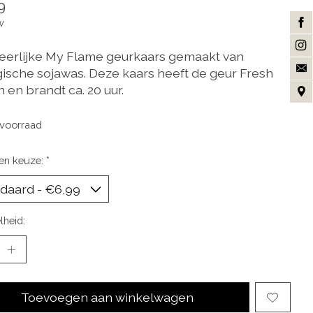
9
w
eerlijke My Flame geurkaars gemaakt van
gische sojawas. Deze kaars heeft de geur Fresh
 en brandt ca. 20 uur.
voorraad
en keuze:
*
lheid:
Toevoegen aan winkelwagen