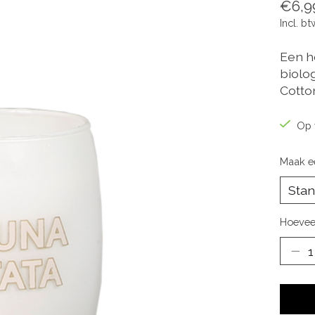
€6,9
Incl. bt
Een h
biolo
Cotton
Op 
Maak e
Hoevee