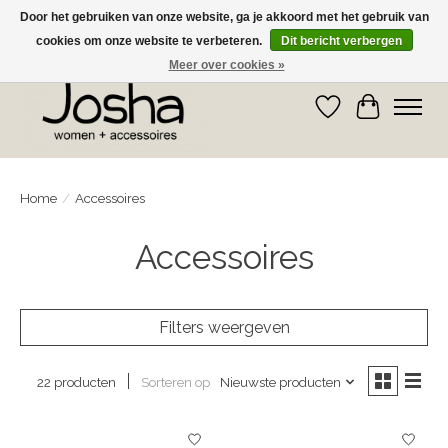
Door het gebruiken van onze website, ga je akkoord met het gebruik van
cookies om onze website te verbeteren.
Dit bericht verbergen
GRATIS OPHALEN IN DE WINKEL EN GRATIS VERZENDING VANAF € 75,00
Meer over cookies »
Verlanglijst
Winkelwa
Home
/
Accessoires
Accessoires
Filters weergeven
Sorteren op
Nieuwste producten
22 producten