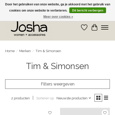
Door het gebruiken van onze website, ga je akkoord met het gebruik van
cookies om onze website te verbeteren.
Dit bericht verbergen
GRATIS OPHALEN IN DE WINKEL EN GRATIS VERZENDING VANAF € 75,00
Meer over cookies »
Verlanglijst
Winkelwa
Home
/
Merken
/
Tim & Simonsen
Tim & Simonsen
Filters weergeven
Sorteren op
Nieuwste producten
2 producten