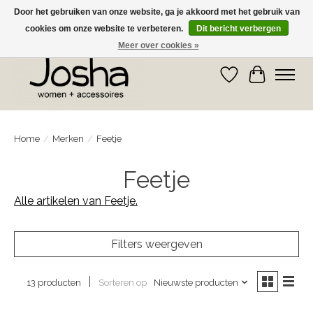
Door het gebruiken van onze website, ga je akkoord met het gebruik van
cookies om onze website te verbeteren.
Dit bericht verbergen
GRATIS OPHALEN IN DE WINKEL EN GRATIS VERZENDING VANAF € 75,00
Meer over cookies »
Verlanglijst
Winkelwa
Home
/
Merken
/
Feetje
Feetje
Alle artikelen van Feetje.
Filters weergeven
Sorteren op
Nieuwste producten
13 producten