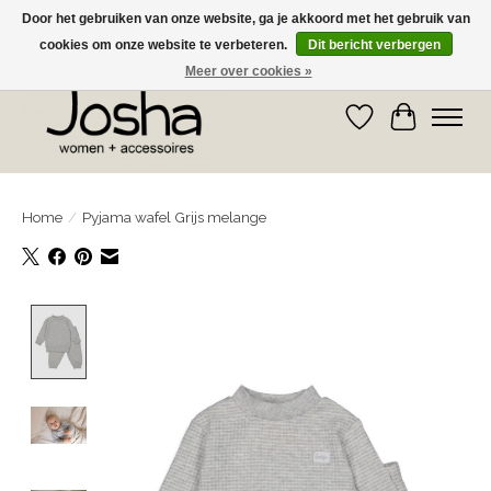
Door het gebruiken van onze website, ga je akkoord met het gebruik van
cookies om onze website te verbeteren.
Dit bericht verbergen
GRATIS OPHALEN IN DE WINKEL EN GRATIS VERZENDING VANAF € 75,00
Meer over cookies »
Verlanglijst
Winkelwa
Home
/
Pyjama wafel Grijs melange
Product image slideshow Items