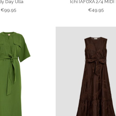
dy Day Ulla
Ichi IAFOXA 2/4 MIDI
€99,95
€49,95