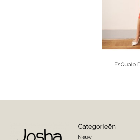
EsQualo D
Categorieën
Nieuw