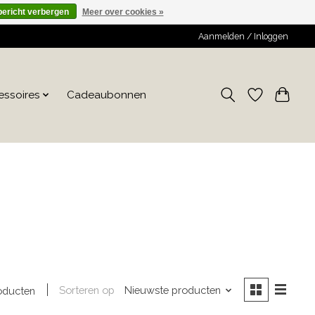
bericht verbergen
Meer over cookies »
Aanmelden / Inloggen
essoires
Cadeaubonnen
Sorteren op
Nieuwste producten
oducten