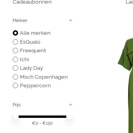
Cadeaubonnen
La
Merken
Alle merken
EsQualo
Freequent
Ichi
Lady Day
Msch Copenhagen
Peppercorn
Prijs
Minimale prijswaarde
Price maximum value
€
0
- €
150