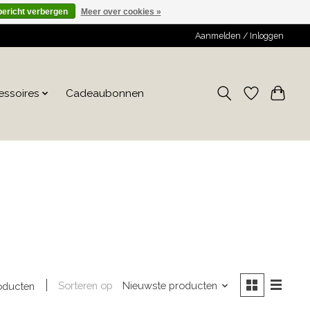
bericht verbergen
Meer over cookies »
Aanmelden / Inloggen
essoires
Cadeaubonnen
Sorteren op
Nieuwste producten
oducten