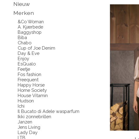
Nieuw
Merken
&Co Woman
A. Kjærbede
Baggyshop
Biba
Chabo
Cup of Joe Denim
Day & Eve
Enjoy
EsQualo
Feetje
Fos fashion
Freequent
Happy Horse
Home Society
House Vitamin
Hudson
Ichi
Il Bucato di Adele wasparfum
Ikki zonnebrillen
Janzen
Jens Living
Lady Day
LTB