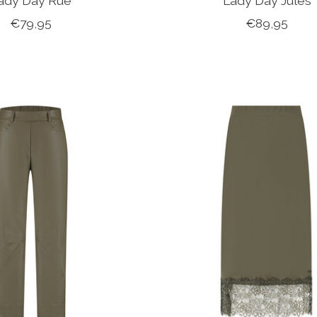
ady Day Rue
Lady Day Jules
€79,95
€89,95