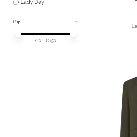
Lady Day
Prijs
La
Minimale prijswaarde
Price maximum value
€
0
- €
150