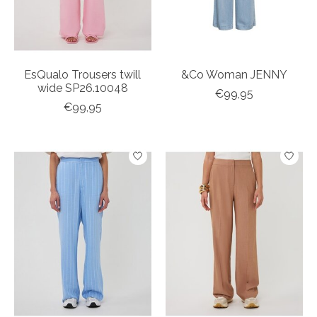
EsQualo Trousers twill
&Co Woman JENNY
wide SP26.10048
€99,95
€99,95