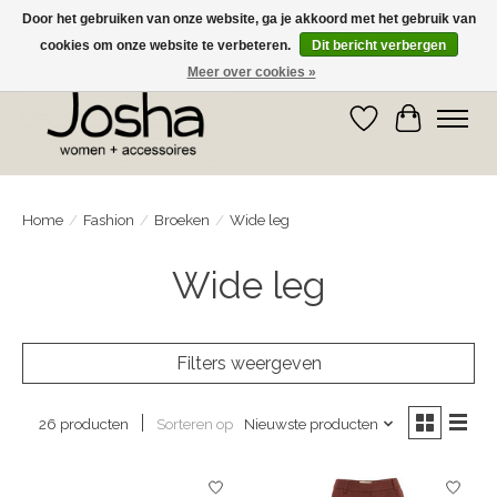
Door het gebruiken van onze website, ga je akkoord met het gebruik van
cookies om onze website te verbeteren.
Dit bericht verbergen
GRATIS OPHALEN IN DE WINKEL EN GRATIS VERZENDING VANAF € 75,00
Meer over cookies »
Verlanglijst
Winkelwa
Home
/
Fashion
/
Broeken
/
Wide leg
Wide leg
Filters weergeven
Sorteren op
Nieuwste producten
26 producten