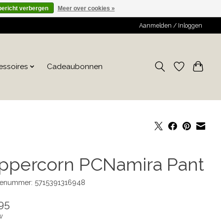
bericht verbergen
Meer over cookies »
Aanmelden / Inloggen
essoires
Cadeaubonnen
ppercorn PCNamira Pant
enummer: 5715391316948
95
w