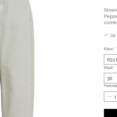
Stoer
Pepper
combi
Op 
Kleur:
*
Maat:
*
Hoevee