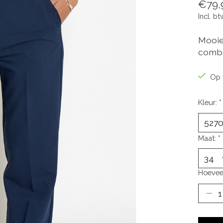
€79,
Incl. bt
Mooie
combi
Op 
Kleur:
*
Maat:
*
Hoevee