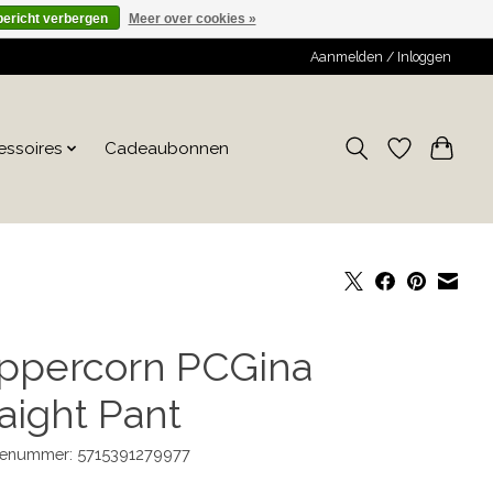
bericht verbergen
Meer over cookies »
Aanmelden / Inloggen
essoires
Cadeaubonnen
ppercorn PCGina
aight Pant
enummer: 5715391279977