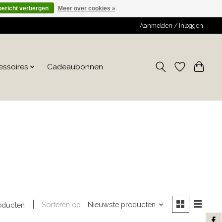
bericht verbergen
Meer over cookies »
Aanmelden / Inloggen
essoires
Cadeaubonnen
Sorteren op
Nieuwste producten
oducten