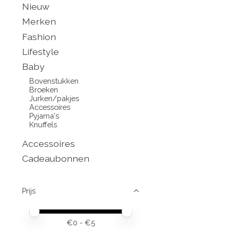
Nieuw
Merken
Fashion
Lifestyle
Baby
Bovenstukken
Broeken
Jurken/pakjes
Accessoires
Pyjama's
Knuffels
Accessoires
Cadeaubonnen
Prijs
Minimale prijswaarde
Price maximum value
€
0
- €
5