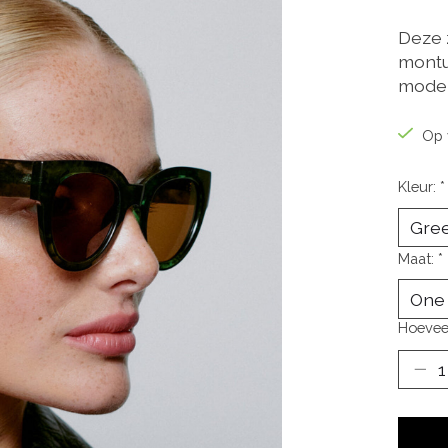
Deze 
montuu
model
Op 
Kleur:
*
Maat:
*
Hoevee