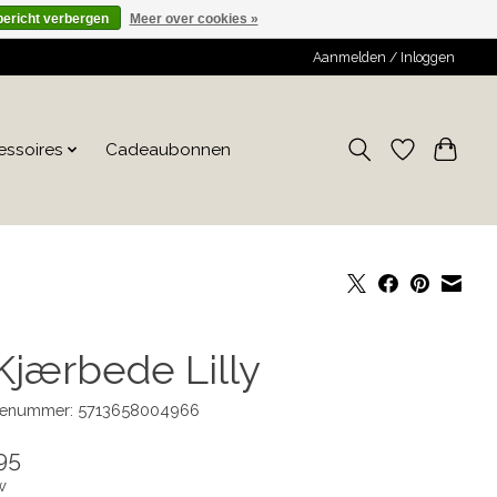
bericht verbergen
Meer over cookies »
Aanmelden / Inloggen
essoires
Cadeaubonnen
 Kjærbede Lilly
enummer: 5713658004966
95
w