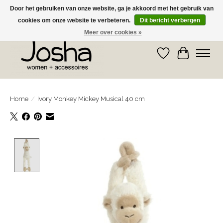
Door het gebruiken van onze website, ga je akkoord met het gebruik van
cookies om onze website te verbeteren.
Dit bericht verbergen
GRATIS OPHALEN IN DE WINKEL EN GRATIS VERZENDING VANAF € 75,00
Meer over cookies »
Verlanglijst
Winkelwa
Home
/
Ivory Monkey Mickey Musical 40 cm
Product image slideshow Items