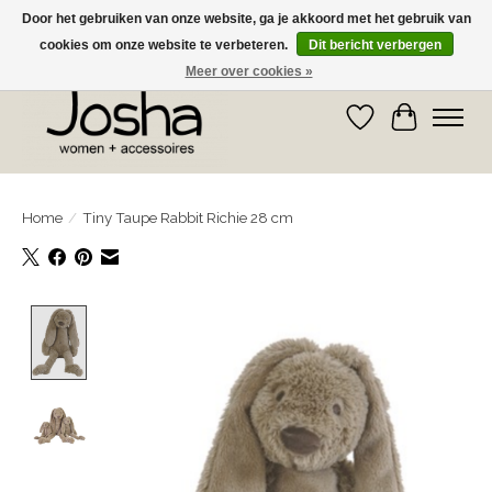
Door het gebruiken van onze website, ga je akkoord met het gebruik van
cookies om onze website te verbeteren.
Dit bericht verbergen
GRATIS OPHALEN IN DE WINKEL EN GRATIS VERZENDING VANAF € 75,00
Meer over cookies »
Verlanglijst
Winkelwa
Home
/
Tiny Taupe Rabbit Richie 28 cm
Product image slideshow Items