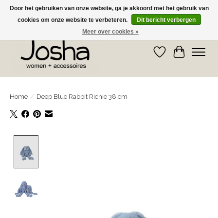
Door het gebruiken van onze website, ga je akkoord met het gebruik van
cookies om onze website te verbeteren.
Dit bericht verbergen
GRATIS OPHALEN IN DE WINKEL EN GRATIS VERZENDING VANAF € 75,00
Meer over cookies »
Verlanglijst
Winkelwa
Home
/
Deep Blue Rabbit Richie 38 cm
Product image slideshow Items