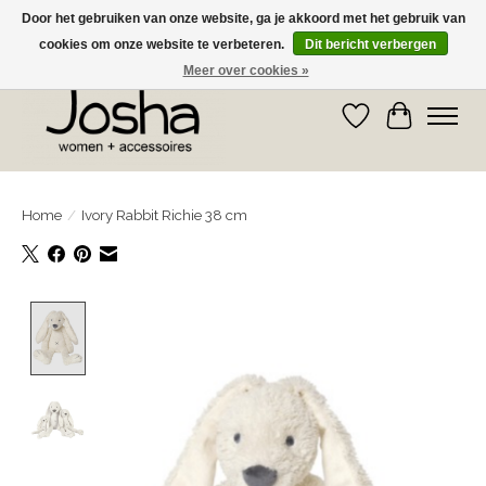
Door het gebruiken van onze website, ga je akkoord met het gebruik van
cookies om onze website te verbeteren.
Dit bericht verbergen
GRATIS OPHALEN IN DE WINKEL EN GRATIS VERZENDING VANAF € 75,00
Meer over cookies »
Verlanglijst
Winkelwa
Home
/
Ivory Rabbit Richie 38 cm
Product image slideshow Items