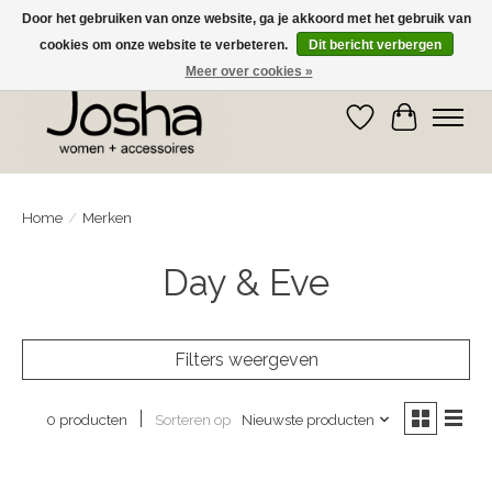
Door het gebruiken van onze website, ga je akkoord met het gebruik van
cookies om onze website te verbeteren.
Dit bericht verbergen
GRATIS OPHALEN IN DE WINKEL EN GRATIS VERZENDING VANAF € 75,00
Meer over cookies »
Verlanglijst
Winkelwa
Home
/
Merken
Day & Eve
Filters weergeven
Sorteren op
Nieuwste producten
0 producten