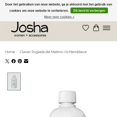
Door het gebruiken van onze website, ga je akkoord met het gebruik van
cookies om onze website te verbeteren.
Dit bericht verbergen
GRATIS OPHALEN IN DE WINKEL EN GRATIS VERZENDING VANAF € 75,00
Meer over cookies »
Verlanglijst
Winkelwa
Home
/
Classic Rugiada del Mattino-Ochtenddauw
Product image slideshow Items