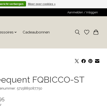
bericht verbergen
Meer over cookies »
Aanmelden / Inloggen
essoires
Cadeaubonnen
eequent FQBICCO-ST
enummer: 5715885087750
95
w