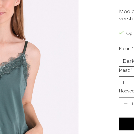
Mooie
verste
Op 
Kleur:
*
Maat:
*
Hoevee