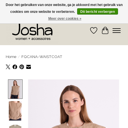
Door het gebruiken van onze website, ga je akkoord met het gebruik van
cookies om onze website te verbeteren.
Dit bericht verbergen
GRATIS OPHALEN IN DE WINKEL EN GRATIS VERZENDING VANAF € 75,00
Meer over cookies »
Verlanglijst
Winkelwa
Home
/
FQCANA-WAISTCOAT
Product image slideshow Items