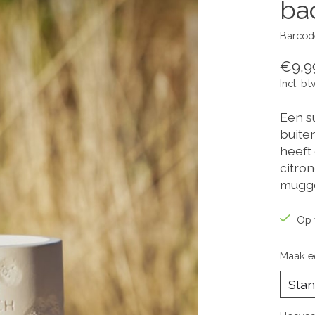
ba
Barcod
€9,9
Incl. bt
Een s
buite
heeft 
citro
mugge
Op 
Maak e