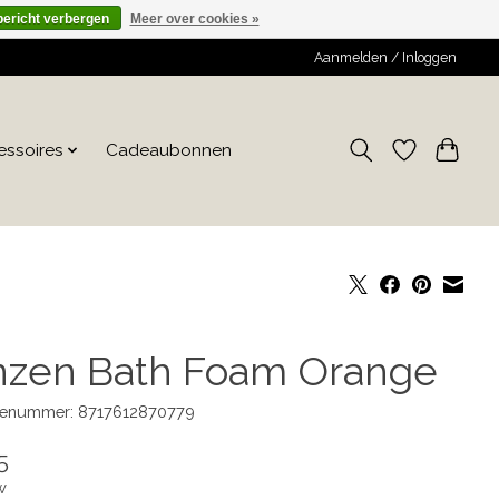
bericht verbergen
Meer over cookies »
Aanmelden / Inloggen
essoires
Cadeaubonnen
nzen Bath Foam Orange
enummer: 8717612870779
5
w