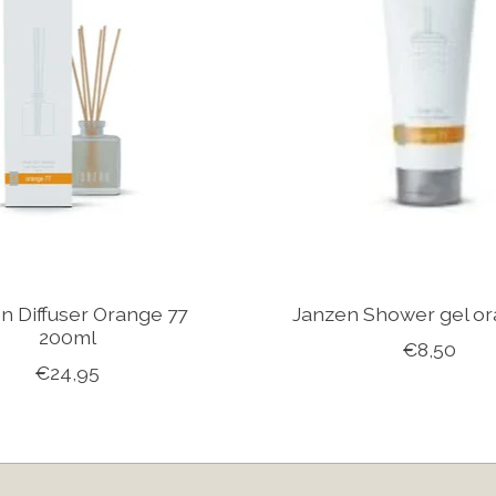
n Diffuser Orange 77
Janzen Shower gel or
200ml
€8,50
€24,95