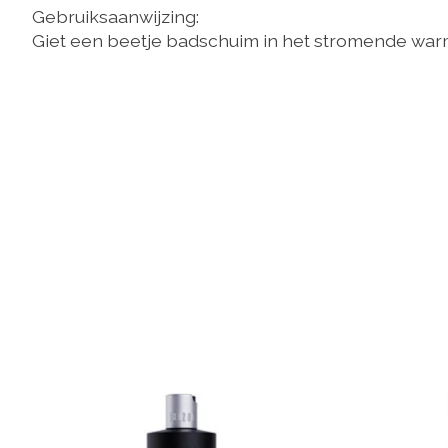
Gebruiksaanwijzing:
Giet een beetje badschuim in het stromende warme
Items van productcarrousel