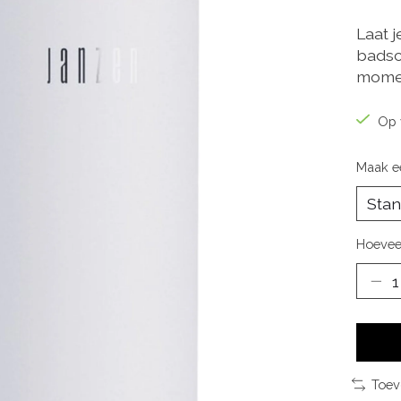
Laat 
badsc
momen
Op 
Maak e
Hoevee
Toev