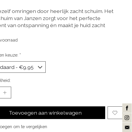
jezelf omringen door heerlijk zacht schuim. Het
huim van Janzen zorgt voor het perfecte
t van ontspanning én maakt je huid zacht
voorraad
en keuze:
*
lheid:
Toevoegen aan winkelwagen
oegen om te vergelijken