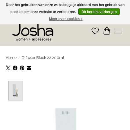
Door het gebruiken van onze website, ga je akkoord met het gebruik van
cookies om onze website te verbeteren.
Dit bericht verbergen
GRATIS OPHALEN IN DE WINKEL EN GRATIS VERZENDING VANAF € 75,00
Meer over cookies »
Verlanglijst
Winkelwa
Home
/
Diffuser Black 22 200ml
Product image slideshow Items