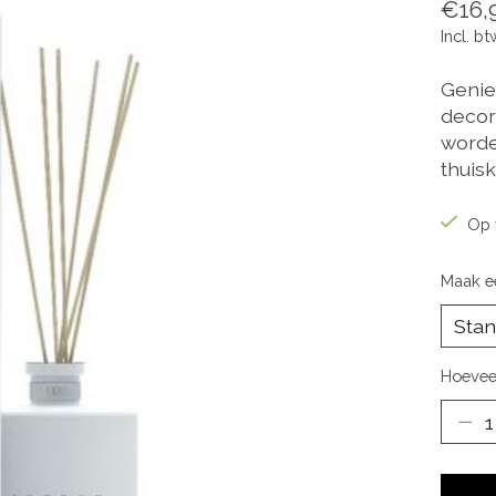
€16,
Incl. bt
Geniet
decor
worden
thuis
Op 
Maak e
Hoevee