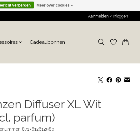
bericht verbergen
Meer over cookies »
Aanmelden / Inloggen
essoires
Cadeaubonnen
nzen Diffuser XL Wit
cl. parfum)
enummer: 8717612612980