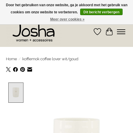
Door het gebruiken van onze website, ga je akkoord met het gebruik van
cookies om onze website te verbeteren.
Dit bericht verbergen
GRATIS OPHALEN IN DE WINKEL EN GRATIS VERZENDING VANAF € 75,00
Meer over cookies »
Verlanglijst
Winkelwa
Home
/
koffiemok coffee lover wit/goud
Product image slideshow Items