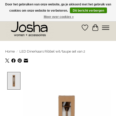
Door het gebruiken van onze website, ga je akkoord met het gebruik van
cookies om onze website te verbeteren.
Dit bericht verbergen
GRATIS OPHALEN IN DE WINKEL EN GRATIS VERZENDING VANAF € 75,00
Meer over cookies »
Verlanglijst
Winkelwa
Home
/
LED Dinerkaars Ribbel wit/taupe set van 2
Product image slideshow Items