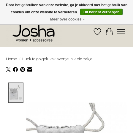
Door het gebruiken van onze website, ga je akkoord met het gebruik van
cookies om onze website te verbeteren.
Dit bericht verbergen
GRATIS OPHALEN IN DE WINKEL EN GRATIS VERZENDING VANAF € 75,00
Meer over cookies »
Verlanglijst
Winkelwa
Home
/
Luck to go geluksklavertje in klein zakje
Product image slideshow Items