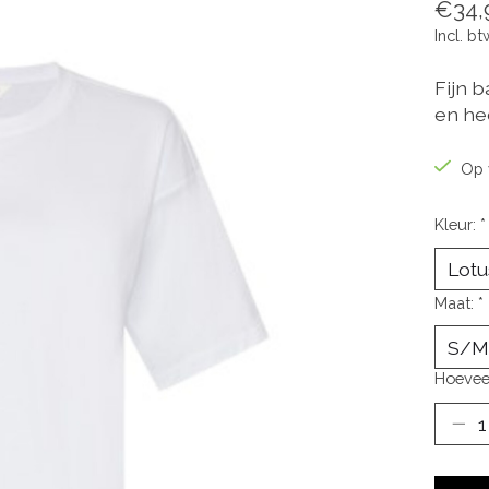
€34,
Incl. bt
Fijn 
en he
Op 
Kleur:
*
Maat:
*
Hoevee