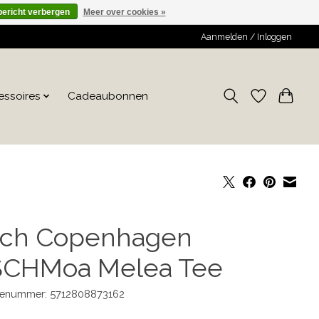
bericht verbergen
Meer over cookies »
Aanmelden / Inloggen
essoires
Cadeaubonnen
ch Copenhagen
CHMoa Melea Tee
enummer: 5712808873162