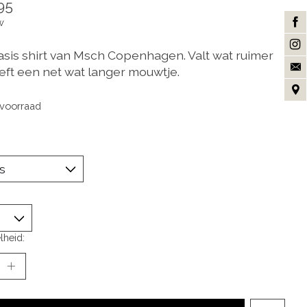
95
w
basis shirt van Msch Copenhagen. Valt wat ruimer
eft een net wat langer mouwtje.
voorraad
lheid: