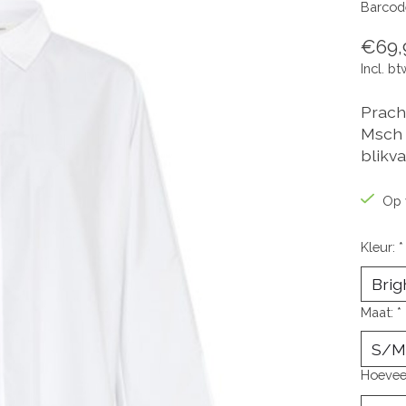
Barcod
€69,
Incl. bt
Prach
Msch 
blikva
Op 
Kleur:
*
Maat:
*
Hoevee