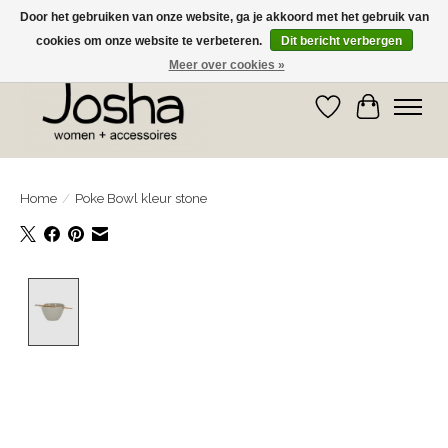
Door het gebruiken van onze website, ga je akkoord met het gebruik van
cookies om onze website te verbeteren.
Dit bericht verbergen
GRATIS OPHALEN IN DE WINKEL EN GRATIS VERZENDING VANAF € 75,00
Meer over cookies »
Verlanglijst
Winkelwa
Home
/
Poke Bowl kleur stone
Product image slideshow Items