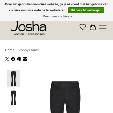
Door het gebruiken van onze website, ga je akkoord met het gebruik van
cookies om onze website te verbeteren.
Dit bericht verbergen
GRATIS OPHALEN IN DE WINKEL EN GRATIS VERZENDING VANAF € 75,00
Meer over cookies »
Verlanglijst
Winkelwa
Home
/
Poppy Flared
Product image slideshow Items