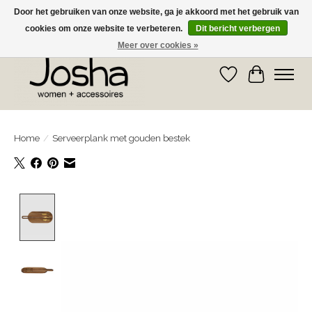
Door het gebruiken van onze website, ga je akkoord met het gebruik van
cookies om onze website te verbeteren.
Dit bericht verbergen
GRATIS OPHALEN IN DE WINKEL EN GRATIS VERZENDING VANAF € 75,00
Meer over cookies »
Verlanglijst
Winkelwa
Home
/
Serveerplank met gouden bestek
Product image slideshow Items