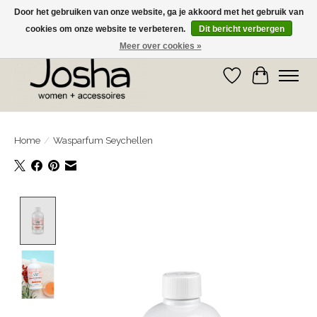
Door het gebruiken van onze website, ga je akkoord met het gebruik van
cookies om onze website te verbeteren.
Dit bericht verbergen
GRATIS OPHALEN IN DE WINKEL EN GRATIS VERZENDING VANAF € 75,00
Meer over cookies »
Verlanglijst
Winkelwa
Home
/
Wasparfum Seychellen
Product image slideshow Items