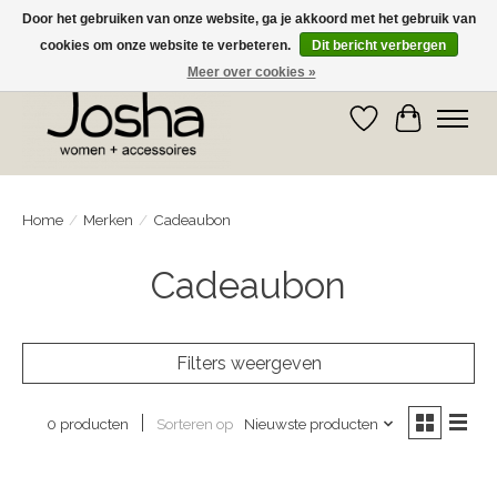
Door het gebruiken van onze website, ga je akkoord met het gebruik van
cookies om onze website te verbeteren.
Dit bericht verbergen
GRATIS OPHALEN IN DE WINKEL EN GRATIS VERZENDING VANAF € 75,00
Meer over cookies »
Verlanglijst
Winkelwa
Home
/
Merken
/
Cadeaubon
Cadeaubon
Filters weergeven
Sorteren op
Nieuwste producten
0 producten