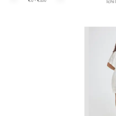
€
0
- €
100
Ichi