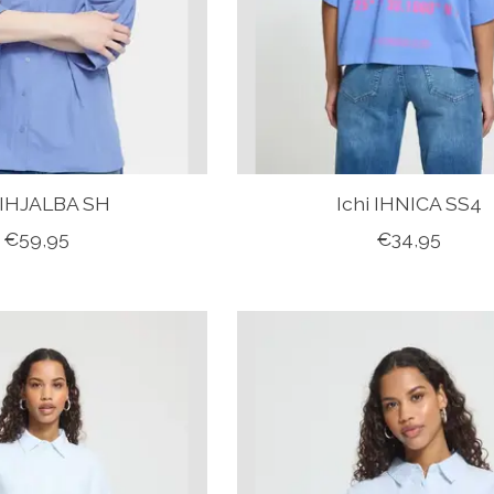
i IHJALBA SH
Ichi IHNICA SS4
€59,95
€34,95