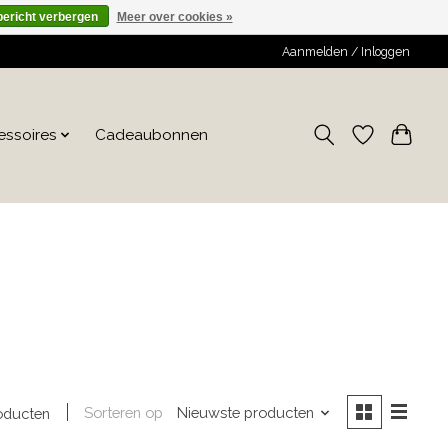
bericht verbergen
Meer over cookies »
Aanmelden / Inloggen
essoires
Cadeaubonnen
Sorteren op
Nieuwste producten
oducten