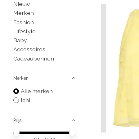
Nieuw
Merken
Fashion
Lifestyle
Baby
Accessoires
Cadeaubonnen
Merken
Alle merken
Ichi
Prijs
Minimale prijswaarde
Price maximum value