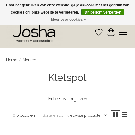
Door het gebruiken van onze website, ga je akkoord met het gebruik van
cookies om onze website te verbeteren.
Dit bericht verbergen
GRATIS OPHALEN IN DE WINKEL EN GRATIS VERZENDING VANAF € 75,00
Meer over cookies »
Verlanglijst
Winkelwa
Home
/
Merken
Kletspot
Filters weergeven
Sorteren op
Nieuwste producten
0 producten