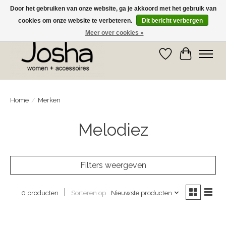
Door het gebruiken van onze website, ga je akkoord met het gebruik van
cookies om onze website te verbeteren.
Dit bericht verbergen
GRATIS OPHALEN IN DE WINKEL EN GRATIS VERZENDING VANAF € 75,00
Meer over cookies »
Verlanglijst
Winkelwa
Home
/
Merken
Melodiez
Filters weergeven
Sorteren op
Nieuwste producten
0 producten