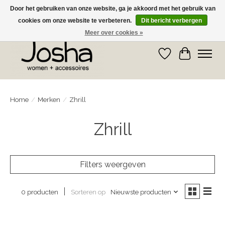
Door het gebruiken van onze website, ga je akkoord met het gebruik van
cookies om onze website te verbeteren.
Dit bericht verbergen
GRATIS OPHALEN IN DE WINKEL EN GRATIS VERZENDING VANAF € 75,00
Meer over cookies »
Verlanglijst
Winkelwa
Home
/
Merken
/
Zhrill
Zhrill
Filters weergeven
Sorteren op
Nieuwste producten
0 producten