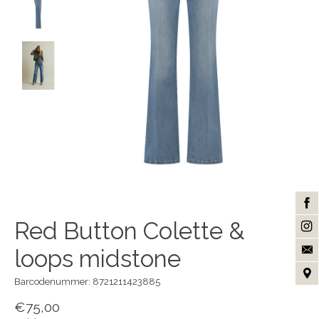
Red Button Colette &
loops midstone
Barcodenummer: 8721211423885
€75,00