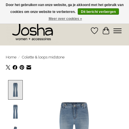
Door het gebruiken van onze website, ga je akkoord met het gebruik van
cookies om onze website te verbeteren.
Dit bericht verbergen
GRATIS OPHALEN IN DE WINKEL EN GRATIS VERZENDING VANAF € 75,00
Meer over cookies »
Verlanglijst
Winkelwa
Home
/
Colette & loops midstone
Product image slideshow Items