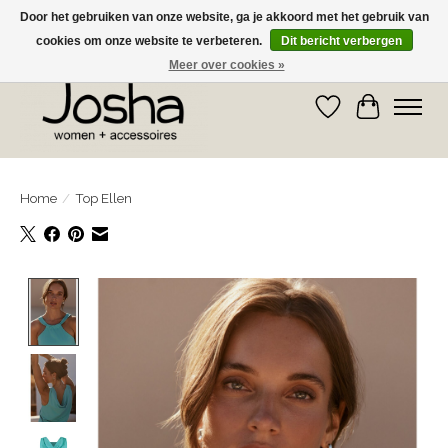
Door het gebruiken van onze website, ga je akkoord met het gebruik van
cookies om onze website te verbeteren.
Dit bericht verbergen
GRATIS OPHALEN IN DE WINKEL EN GRATIS VERZENDING VANAF € 75,00
Meer over cookies »
Verlanglijst
Winkelwa
Home
/
Top Ellen
Product image slideshow Items