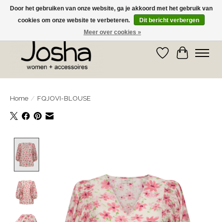
Door het gebruiken van onze website, ga je akkoord met het gebruik van
cookies om onze website te verbeteren.
Dit bericht verbergen
GRATIS OPHALEN IN DE WINKEL EN GRATIS VERZENDING VANAF € 75,00
Meer over cookies »
Verlanglijst
Winkelwa
Home
/
FQJOVI-BLOUSE
Product image slideshow Items