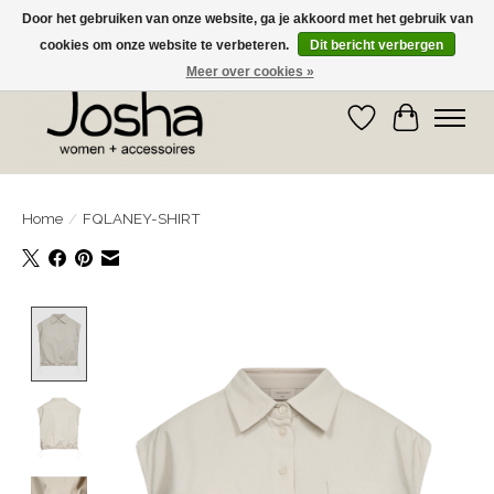
Door het gebruiken van onze website, ga je akkoord met het gebruik van
cookies om onze website te verbeteren.
Dit bericht verbergen
GRATIS OPHALEN IN DE WINKEL EN GRATIS VERZENDING VANAF € 75,00
Meer over cookies »
Verlanglijst
Winkelwa
Home
/
FQLANEY-SHIRT
Product image slideshow Items