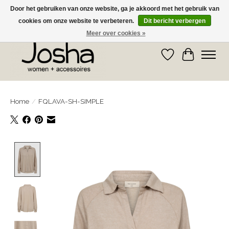
Door het gebruiken van onze website, ga je akkoord met het gebruik van
cookies om onze website te verbeteren.
Dit bericht verbergen
GRATIS OPHALEN IN DE WINKEL EN GRATIS VERZENDING VANAF € 75,00
Meer over cookies »
Verlanglijst
Winkelwa
Home
/
FQLAVA-SH-SIMPLE
Product image slideshow Items