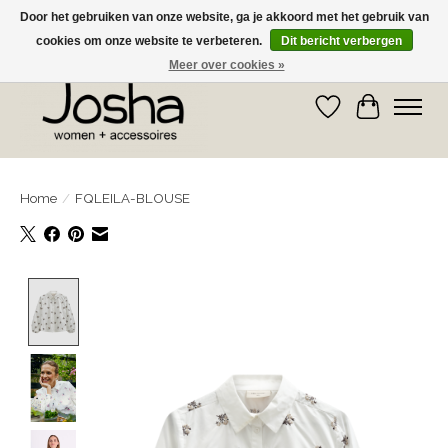
Door het gebruiken van onze website, ga je akkoord met het gebruik van
cookies om onze website te verbeteren.
Dit bericht verbergen
GRATIS OPHALEN IN DE WINKEL EN GRATIS VERZENDING VANAF € 75,00
Meer over cookies »
Verlanglijst
Winkelwa
Home
/
FQLEILA-BLOUSE
Product image slideshow Items